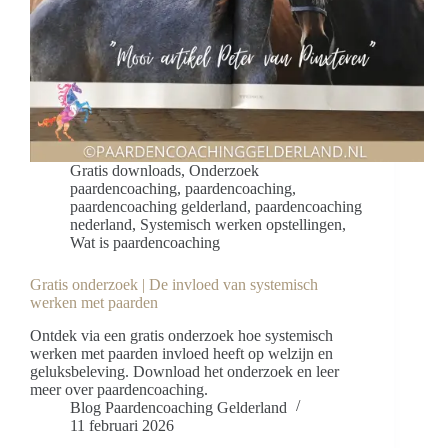
Gratis downloads
,
Onderzoek
paardencoaching
,
paardencoaching
,
paardencoaching gelderland
,
paardencoaching
nederland
,
Systemisch werken opstellingen
,
Wat is paardencoaching
Gratis onderzoek | De invloed van systemisch
werken met paarden
Ontdek via een gratis onderzoek hoe systemisch
werken met paarden invloed heeft op welzijn en
geluksbeleving. Download het onderzoek en leer
meer over paardencoaching.
Blog Paardencoaching Gelderland
11 februari 2026