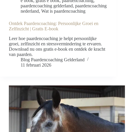
e book
,
gratis e book
,
paardencoaching
,
paardencoaching gelderland
,
paardencoaching
nederland
,
Wat is paardencoaching
Ontdek Paardencoaching: Persoonlijke Groei en
Zelfinzicht | Gratis E-book
Leer hoe paardencoaching je helpt persoonlijke
groei, zelfinzicht en stressvermindering te ervaren.
Download nu ons gratis e-book en ontdek de kracht
van paarden.
Blog Paardencoaching Gelderland
11 februari 2026