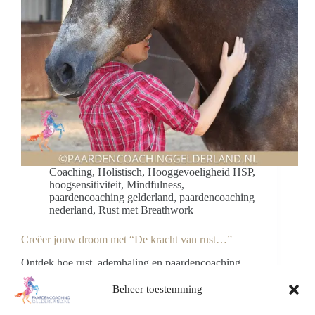
Coaching
,
Holistisch
,
Hooggevoeligheid HSP
,
hoogsensitiviteit
,
Mindfulness
,
paardencoaching gelderland
,
paardencoaching
nederland
,
Rust met Breathwork
Creëer jouw droom met “De kracht van rust…”
Ontdek hoe rust, ademhaling en paardencoaching
met volbloed arabieren je helpen jouw persoonlijke
dromen te creëren. Ervaar verbinding, bewustzijn en
Beheer toestemming
innerlijke balans.
Blog Paardencoaching Gelderland