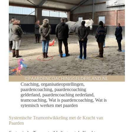
Coaching
,
organisatieopstellingen
,
paardencoaching
,
paardencoaching
gelderland
,
paardencoaching nederland
,
teamcoaching
,
Wat is paardencoaching
,
Wat is
sytemisch werken met paarden
Systemische Teamontwikkeling met de Kracht van
Paarden