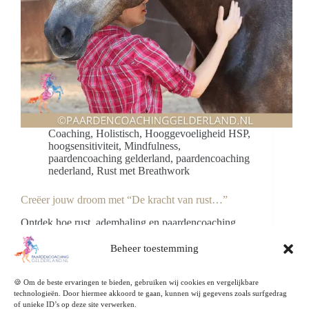
Coaching
,
Holistisch
,
Hooggevoeligheid HSP
,
hoogsensitiviteit
,
Mindfulness
,
paardencoaching gelderland
,
paardencoaching
nederland
,
Rust met Breathwork
Creëer jouw droom met “De kracht van rust…”
Ontdek hoe rust, ademhaling en paardencoaching
met volbloed arabieren je helpen jouw persoonlijke
dromen te creëren. Ervaar verbinding, bewustzijn en
Beheer toestemming
innerlijke balans.
Blog Paardencoaching Gelderland
🍪 Om de beste ervaringen te bieden, gebruiken wij cookies en vergelijkbare
11 februari 2026
technologieën. Door hiermee akkoord te gaan, kunnen wij gegevens zoals surfgedrag
of unieke ID’s op deze site verwerken.