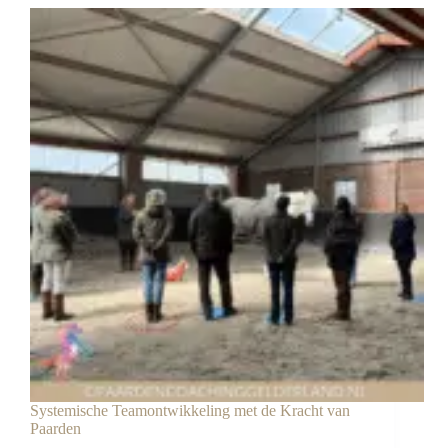
levert
het
écht
op?
Praktijk
&
mogelijkheden
Systemische Teamontwikkeling met de Kracht van
Paarden