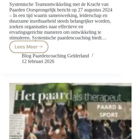
Systemische Teamontwikkeling met de Kracht van
Paarden Oorsprongelijk bericht op 27 augustus 2024
– In een tijd waarin samenwerking, leiderschap en
duurzame inzetbaarheid steeds belangrijker worden,
zoeken organisaties naar effectieve en
ervaringsgerichte manieren om ontwikkeling te
stimuleren. Systemische paardencoaching biedt…
Lees Meer
Systemische
Teamontwikkeling
Blog Paardencoaching Gelderland
met
12 februari 2026
de
Kracht
van
Paarden