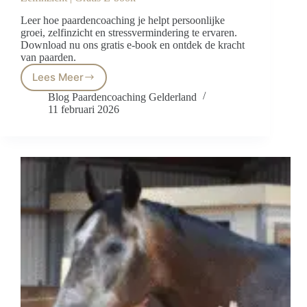
Leer hoe paardencoaching je helpt persoonlijke
groei, zelfinzicht en stressvermindering te ervaren.
Download nu ons gratis e-book en ontdek de kracht
van paarden.
Lees Meer
Ontdek
Paardencoaching:
Blog Paardencoaching Gelderland
Persoonlijke
11 februari 2026
Groei
en
Zelfinzicht
|
Gratis
E-
book