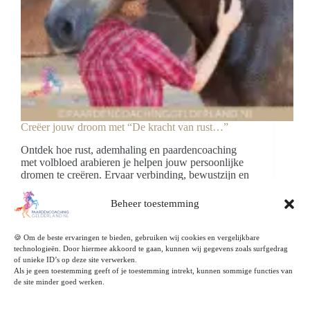
Creëer jouw droom met “De kracht van rust…”
Ontdek hoe rust, ademhaling en paardencoaching
met volbloed arabieren je helpen jouw persoonlijke
dromen te creëren. Ervaar verbinding, bewustzijn en
innerlijke balans.
Beheer toestemming
Lees Meer
Creëer
jouw
Blog Paardencoaching Gelderland
🍪 Om de beste ervaringen te bieden, gebruiken wij cookies en vergelijkbare
droom
11 februari 2026
technologieën. Door hiermee akkoord te gaan, kunnen wij gegevens zoals surfgedrag
met
of unieke ID’s op deze site verwerken.
“De
Als je geen toestemming geeft of je toestemming intrekt, kunnen sommige functies van
kracht
de site minder goed werken.
van
Juridisch
rust…”