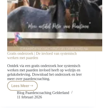
Gratis onderzoek | De invloed van systemisch
werken met paarden
Ontdek via een gratis onderzoek hoe systemisch
werken met paarden invloed heeft op welzijn en
geluksbeleving. Download het onderzoek en leer
meer over paardencoaching.
Lees Meer
Gratis
onderzoek
Blog Paardencoaching Gelderland
|
11 februari 2026
De
invloed