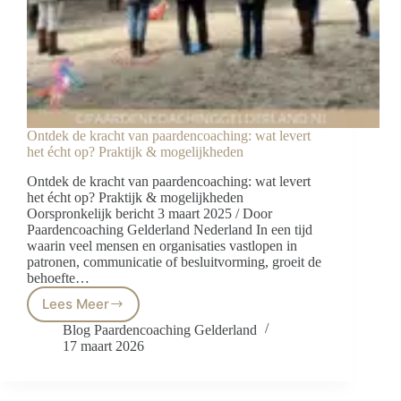
Ontdek de kracht van paardencoaching: wat levert
het écht op? Praktijk & mogelijkheden
Ontdek de kracht van paardencoaching: wat levert
het écht op? Praktijk & mogelijkheden
Oorspronkelijk bericht 3 maart 2025 / Door
Paardencoaching Gelderland Nederland In een tijd
waarin veel mensen en organisaties vastlopen in
patronen, communicatie of besluitvorming, groeit de
behoefte…
Lees Meer
Ontdek
de
Blog Paardencoaching Gelderland
kracht
17 maart 2026
van
paardencoaching:
wat