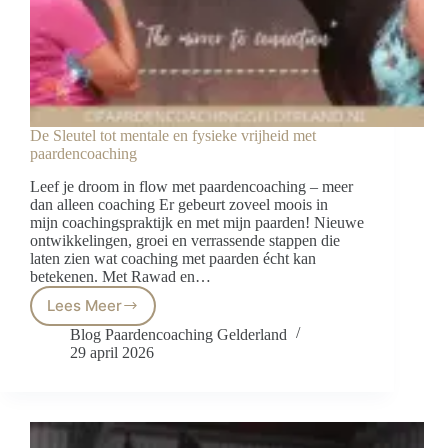
De Sleutel tot mentale en fysieke vrijheid met
paardencoaching
Leef je droom in flow met paardencoaching – meer
dan alleen coaching Er gebeurt zoveel moois in
mijn coachingspraktijk en met mijn paarden! Nieuwe
ontwikkelingen, groei en verrassende stappen die
laten zien wat coaching met paarden écht kan
betekenen. Met Rawad en…
Lees Meer
De
Sleutel
Blog Paardencoaching Gelderland
tot
29 april 2026
mentale
en
fysieke
vrijheid
met