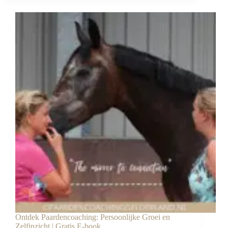
van
systemisch
werken
met
paarden
Ontdek Paardencoaching: Persoonlijke Groei en
Zelfinzicht | Gratis E-book